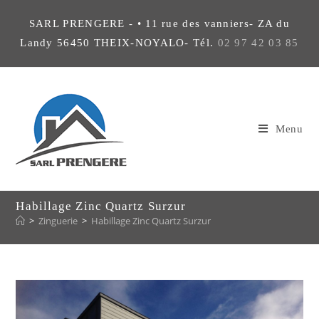
SARL PRENGERE - • 11 rue des vanniers- ZA du
Landy 56450 THEIX-NOYALO- Tél.
02 97 42 03 85
Menu
Habillage Zinc Quartz Surzur
>
Zinguerie
>
Habillage Zinc Quartz Surzur