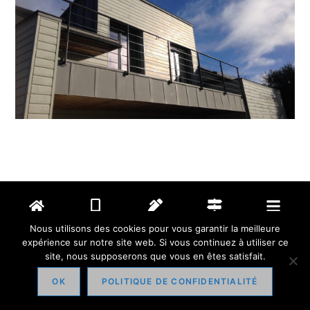
Accueil
Contact
Ecrire
Plan
Menu
Nous utilisons des cookies pour vous garantir la meilleure
expérience sur notre site web. Si vous continuez à utiliser ce
site, nous supposerons que vous en êtes satisfait.
OK
POLITIQUE DE CONFIDENTIALITÉ