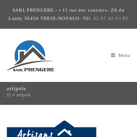
SARL PRENGERE - • 11 rue des vanniers- ZA du
Landy 56450 THEIX-NOYALO- Tél.
02 97 42 03 85
Menu
artipole
>
artipole